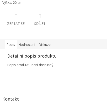
Výška: 20 cm
ZEPTAT SE
SDÍLET
Popis
Hodnocení
Diskuze
Detailní popis produktu
Popis produktu není dostupný
Z
á
p
a
Kontakt
t