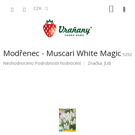
Přejít
NÁKU
na
CZK
obsah
KOŠÍK
Modřenec - Muscari White Magic
5292
Průměrné
Neohodnoceno
Podrobnosti hodnocení
Značka:
JUB
hodnocení
produktu
je
0,0
z
5
hvězdiček.