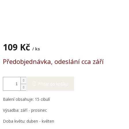
109 Kč
/ ks
Měrná
Předobjednávka, odeslání cca září
cena:
Přidat do košíku
Balení obsahuje: 15 cibulí
Výsadba: září - prosinec
Doba květu: duben - květen