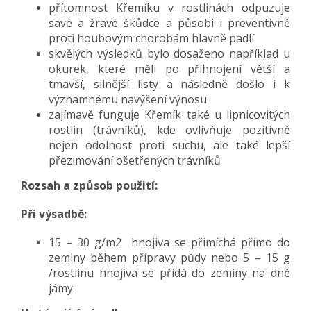
přítomnost Křemíku v rostlinách odpuzuje
savé a žravé škůdce a působí i preventivně
proti houbovým chorobám hlavně padlí
skvělých výsledků bylo dosaženo například u
okurek, které měli po přihnojení větší a
tmavší, silnější listy a následně došlo i k
významnému navýšení výnosu
zajímavě funguje Křemík také u lipnicovitých
rostlin (trávníků), kde ovlivňuje pozitivně
nejen odolnost proti suchu, ale také lepší
přezimování ošetřených trávníků
Rozsah a způsob použití:
Při výsadbě:
15 – 30 g/m2 hnojiva se přimíchá přímo do
zeminy během přípravy půdy nebo 5 – 15 g
/rostlinu hnojiva se přidá do zeminy na dně
jámy.