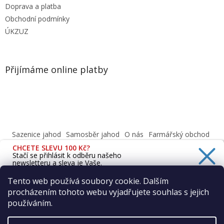
Doprava a platba
Obchodní podmínky
ÚKZUZ
Přijímáme online platby
Sazenice jahod
Samosběr jahod
O nás
Farmářský obchod
Obchodní podmínky
CHCETE SLEVU 100 Kč?
Informace o ochraně osobních údajů dle GDPR
Stačí se přihlásit k odběru našeho
Cafenavysluni.cz - Objednat a vyzvednout
newsletteru a sleva je Vaše.
Podívejte se na naši prodejnu
Tento web používá soubory cookie. Dalším
procházením tohoto webu vyjadřujete souhlas s jejich
Ano, chci se přihlásit
používáním.
Zásady zpracování osobních údajů
Vytvořil Shoptet