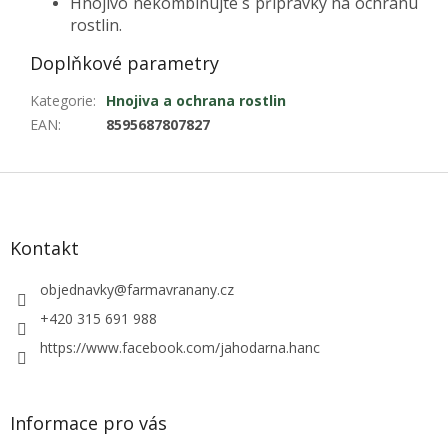
Hnojivo nekombinujte s přípravky na ochranu
rostlin.
Doplňkové parametry
Kategorie
:
Hnojiva a ochrana rostlin
EAN
:
8595687807827
Z
á
p
a
Kontakt
t
í
objednavky
@
farmavranany.cz
+420 315 691 988
https://www.facebook.com/jahodarna.hanc
Informace pro vás