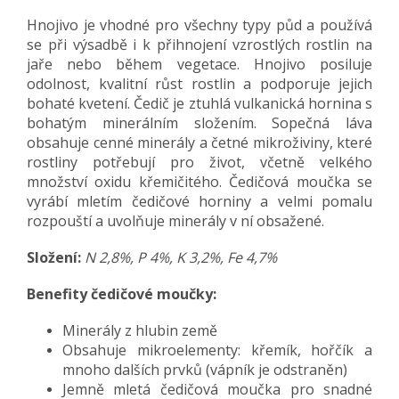
Hnojivo je vhodné pro všechny typy půd a používá
se při výsadbě i k přihnojení vzrostlých rostlin na
jaře nebo během vegetace. Hnojivo posiluje
odolnost, kvalitní růst rostlin a podporuje jejich
bohaté kvetení. Čedič je ztuhlá vulkanická hornina s
bohatým minerálním složením. Sopečná láva
obsahuje cenné minerály a četné mikroživiny, které
rostliny potřebují pro život, včetně velkého
množství oxidu křemičitého. Čedičová moučka se
vyrábí mletím čedičové horniny a velmi pomalu
rozpouští a uvolňuje minerály v ní obsažené.
Složení:
N 2,8%, P 4%, K 3,2%, Fe 4,7%
Benefity čedičové moučky:
Minerály z hlubin země
Obsahuje mikroelementy: křemík, hořčík a
mnoho dalších prvků (vápník je odstraněn)
Jemně mletá čedičová moučka pro snadné