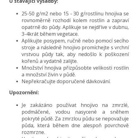
U stávající výsadby:
25-50 g/m2 nebo 15 - 30 g/rostlinu hnojiva se
rovnoměrně rozhodí kolem rostlin a zapraví
opatrně do půdy. Aplikuje se nejdříve v dubnu,
3-4krát během vegetace.
Aplikujte posypem, ručně nebo pomocí secího
stroje a následně hnojivo promíchejte s vrchní
vrstvou půdy tak, aby nedošlo k poškození
kořenů a vydatně zalijte.
Množství hnojiva přizpůsobte velikosti rostlin
a množství živin v půdě.
Nepřekračujte doporučené dávkování.
Upozornění:
Je zakázáno používat hnojivo na zmrzlé,
podmáčené, vodou nasycené a sněhem
pokryté půdě. Za zmrzlou půdu se nepovažuje
půda, která během dne alespoň povrchově
rozmrzne.