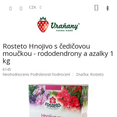
Přejít
NÁKU
na
CZK
obsah
KOŠÍK
Rosteto Hnojivo s čedičovou
moučkou - rododendrony a azalky 1
kg
6145
Průměrné
Neohodnoceno
Podrobnosti hodnocení
Značka:
Rosteto
hodnocení
produktu
je
0,0
z
5
hvězdiček.