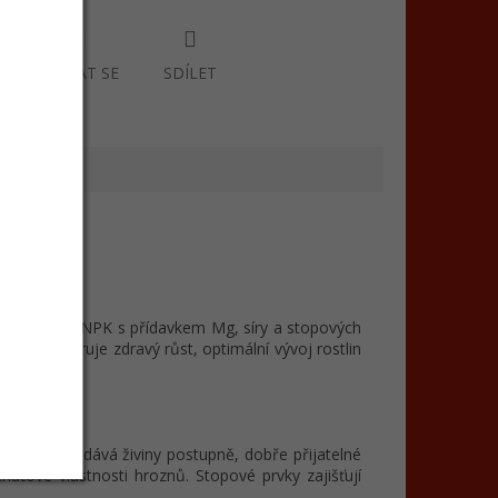
ZEPTAT SE
SDÍLET
o z formátu NPK s přídavkem Mg, síry a stopových
évy, podporuje zdravý růst, optimální vývoj rostlin
ní guáno dodává živiny postupně, dobře přijatelné
uťové vlastnosti hroznů. Stopové prvky zajišťují