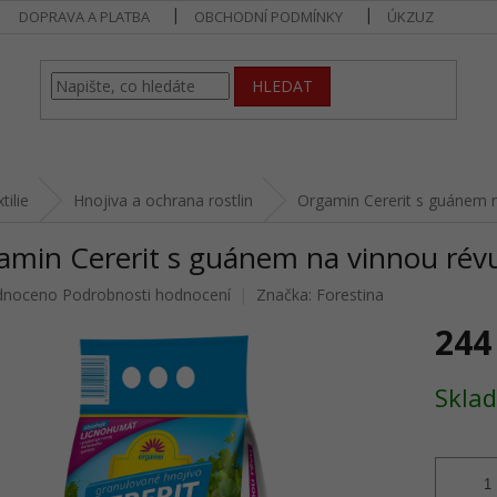
DOPRAVA A PLATBA
OBCHODNÍ PODMÍNKY
ÚKZUZ
HLEDAT
tilie
Hnojiva a ochrana rostlin
Orgamin Cererit s guánem n
min Cererit s guánem na vinnou révu
né
dnoceno
Podrobnosti hodnocení
Značka:
Forestina
ení
244
u
Měrná
Skla
cena:
ek.