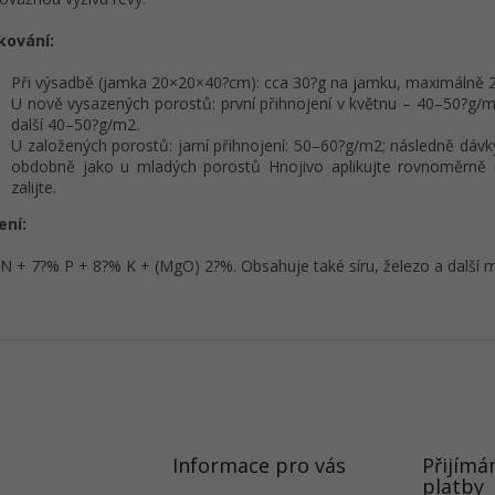
kování:
Při výsadbě (jamka 20×20×40?cm): cca 30?g na jamku, maximálně 2?
U nově vysazených porostů: první přihnojení v květnu – 40–50?g/
další 40–50?g/m2.
U založených porostů: jarní přihnojení: 50–60?g/m2; následně d
obdobně jako u mladých porostů Hnojivo aplikujte rovnoměrně 
zalijte.
ení:
N + 7?% P + 8?% K + (MgO) 2?%. Obsahuje také síru, železo a další mi
Informace pro vás
Přijímá
platby