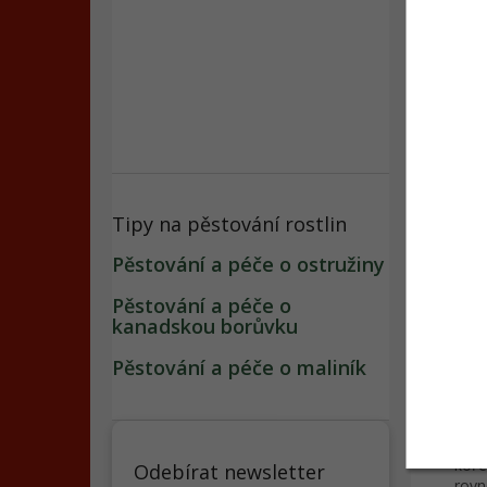
Popi
Tipy na pěstování rostlin
Det
Pěstování a péče o ostružiny
Popi
Pěstování a péče o
Cere
kanadskou borůvku
prvk
a kv
Pěstování a péče o maliník
Použ
Vhod
koře
Odebírat newsletter
rovn