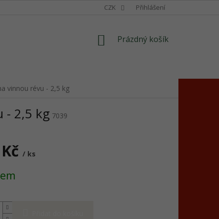
CZK
Přihlášení
NÁKUPNÍ
Prázdný košík
KOŠÍK
a vinnou révu - 2,5 kg
 - 2,5 kg
7039
 Kč
/ ks
dem
Přidat do košíku