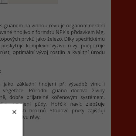
 s guánem na vinnou révu je organominerální
ované hnojivo z formátu NPK s přídavkem Mg,
stopových prvků jako železo. Díky specifickému
 poskytuje komplexní výživu révy, podporuje
růst, optimální vývoj rostlin a kvalitní úrodu
:
 jako základní hnojení při výsadbě vinic i
vegetace. Přírodní guáno dodává živiny
ně, dobře přijatelné kořenovým systémem,
zika zasolení půdy. Hořčík navíc zlepšuje
 vlastnosti hroznů. Stopové prvky zajišťují
žnou výživu révy.
 informace