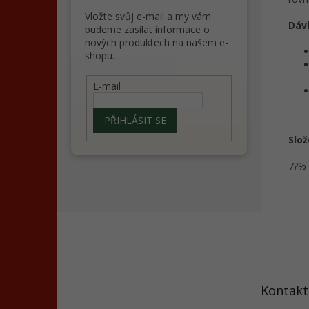
Vložte svůj e-mail a my vám
Dáv
budeme zasílat informace o
nových produktech na našem e-
shopu.
E-mail
PŘIHLÁSIT SE
Slož
7?% 
Z
á
p
a
t
Kontakt
í