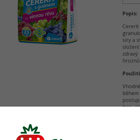
Popis:
Cererit
granul
síry a 
složení
zdravý 
hroznů
Použití
Vhodné
během 
postup
bez ri
chuťové
rovnová
Detailní