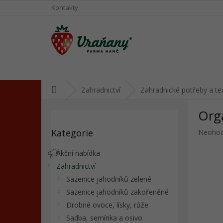
Přejít
Kontakty
na
obsah
Domů
Zahradnictví
Zahradnické potřeby a tex
P
Orga
o
Přeskočit
s
Kategorie
Průměr
Neoho
kategorie
t
hodnoc
r
produkt
Akční nabídka
a
je
Zahradnictví
n
0,0
Sazenice jahodníků zelené
z
n
5
í
Sazenice jahodníků zakořeněné
hvězdič
p
Drobné ovoce, lísky, růže
a
Sadba, semínka a osivo