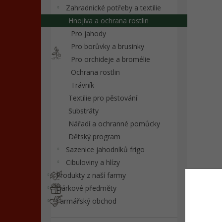
n
Zahradnické potřeby a textilie
e
Hnojiva a ochrana rostlin
l
Pro jahody
Pro borůvky a brusinky
Pro orchideje a bromélie
Ochrana rostlin
Trávník
Textilie pro pěstování
Substráty
Nářadí a ochranné pomůcky
Dětský program
Sazenice jahodníků frigo
Cibuloviny a hlízy
Produkty z naší farmy
Dárkové předměty
Farmářský obchod