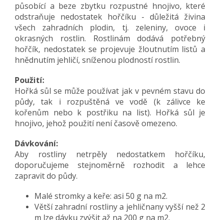
působící a beze zbytku rozpustné hnojivo, které
odstraňuje nedostatek hořčíku - důležitá živina
všech zahradních plodin, tj. zeleniny, ovoce i
okrasných rostlin. Rostlinám dodává potřebný
hořčík, nedostatek se projevuje žloutnutím listů a
hnědnutím jehličí, sníženou plodností rostlin.
Použití:
Hořká sůl se může používat jak v pevném stavu do
půdy, tak i rozpuštěná ve vodě (k zálivce ke
kořenům nebo k postřiku na list). Hořká sůl je
hnojivo, jehož použití není časově omezeno.
Dávkování:
Aby rostliny netrpěly nedostatkem hořčíku,
doporučujeme stejnoměrně rozhodit a lehce
zapravit do půdy.
Malé stromky a keře: asi 50 g na m2.
Větší zahradní rostliny a jehličnany vyšší než 2
m lze dávku zvýšit až na 200 g na m2.