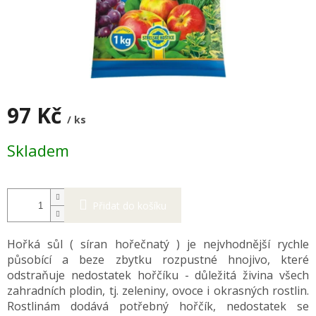
97 Kč
/ ks
Měrná
Skladem
cena:
Přidat do košíku
Hořká sůl ( síran hořečnatý ) je nejvhodnější rychle
působící a beze zbytku rozpustné hnojivo, které
odstraňuje nedostatek hořčíku - důležitá živina všech
zahradních plodin, tj. zeleniny, ovoce i okrasných rostlin.
Rostlinám dodává potřebný hořčík, nedostatek se