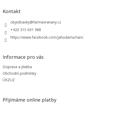
p
a
Kontakt
t
í
objednavky
@
farmavranany.cz
+420 315 691 988
https://www.facebook.com/jahodarna.hanc
Informace pro vás
Doprava a platba
Obchodní podmínky
ÚKZUZ
Přijímáme online platby