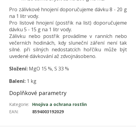
Pro zálivkové hnojení doporučujeme dávku 8 - 20 g
na 1 litr vody.
Pro listové hnojení (postřik na list) doporučujeme
dávku 5 - 15 g na 1 litr vody.
Zálivku nebo postřik provádíme v ranních nebo
večerních hodinách, kdy sluneční záření není tak
silné. při silných nedostatcích hořčíku může být
uvedené dávkování až zdvojnásobeno.
Složení:
MgO 15 %, S 33 %
Balení:
1 kg
Doplňkové parametry
Kategorie
:
Hnojiva a ochrana rostlin
EAN
:
8594003192029
Z
á