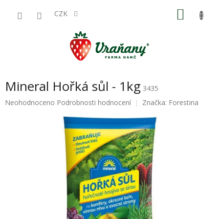
Přejít
NÁKU
na
CZK
obsah
KOŠÍK
Mineral Hořká sůl - 1kg
3435
Průměrné
Neohodnoceno
Podrobnosti hodnocení
Značka:
Forestina
hodnocení
produktu
je
0,0
z
5
hvězdiček.