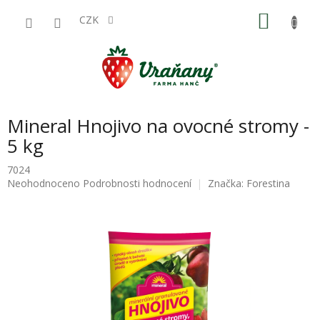
Přejít
NÁKU
na
CZK
obsah
KOŠÍK
Mineral Hnojivo na ovocné stromy -
5 kg
7024
Průměrné
Neohodnoceno
Podrobnosti hodnocení
Značka:
Forestina
hodnocení
produktu
je
0,0
z
5
hvězdiček.