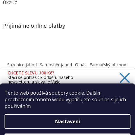
ÚKZUZ
Přijímáme online platby
Sazenice jahod
Samosběr jahod
O nás
Farmářský obchod
Obchodní podmínky
CHCETE SLEVU 100 Kč?
Informace o ochraně osobních údajů dle GDPR
Stačí se přihlásit k odběru našeho
newsletteru a sleva je Vaše.
Cafenavysluni.cz - Objednat a vyzvednout
Podívejte se na naši prodejnu
Tento web používá soubory cookie. Dalším
procházením tohoto webu vyjadřujete souhlas s jejich
Ano, chci se přihlásit
používáním.
Zásady zpracování osobních údajů
Vytvořil Shoptet
Nastavení