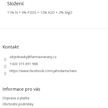
Složení:
11% N + 9% P2O5 + 12% K2O + 2% MgO
Z
á
p
a
Kontakt
t
í
objednavky
@
farmavranany.cz
+420 315 691 988
https://www.facebook.com/jahodarna.hanc
Informace pro vás
Doprava a platba
Obchodní podmínky