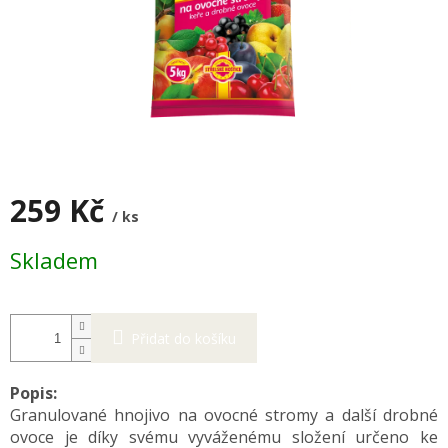
259 Kč
/ ks
Měrná
Skladem
cena:
Přidat do košíku
Popis:
Granulované hnojivo na ovocné stromy a další drobné
ovoce je díky svému vyváženému složení určeno ke