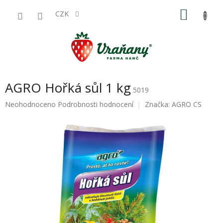
Přejít
NÁKU
na
CZK
obsah
KOŠÍK
AGRO Hořká sůl 1 kg
5019
Průměrné
Neohodnoceno
Podrobnosti hodnocení
Značka:
AGRO CS
hodnocení
produktu
je
0,0
z
5
hvězdiček.