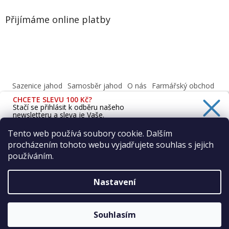
Přijímáme online platby
Sazenice jahod
Samosběr jahod
O nás
Farmářský obchod
Obchodní podmínky
CHCETE SLEVU 100 Kč?
Informace o ochraně osobních údajů dle GDPR
Stačí se přihlásit k odběru našeho
newsletteru a sleva je Vaše.
Cafenavysluni.cz - Objednat a vyzvednout
Podívejte se na naši prodejnu
Tento web používá soubory cookie. Dalším
procházením tohoto webu vyjadřujete souhlas s jejich
Ano, chci se přihlásit
používáním.
Zásady zpracování osobních údajů
Vytvořil Shoptet
Nastavení
Copyright 2026
Farma Vraňany s.r.o.
. Všechna práva
Souhlasím
vyhrazena.