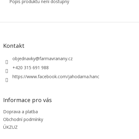
Popis produktu není dostupný
Z
á
p
a
Kontakt
t
í
objednavky
@
farmavranany.cz
+420 315 691 988
https://www.facebook.com/jahodarna.hanc
Informace pro vás
Doprava a platba
Obchodní podmínky
ÚKZUZ