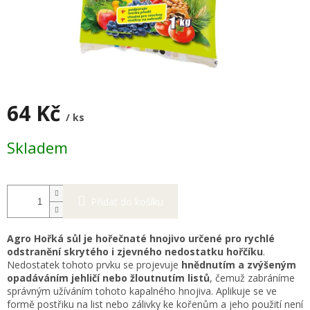
64 Kč
/ ks
Měrná
Skladem
cena:
Přidat do košíku
Agro Hořká sůl je hořečnaté hnojivo určené pro rychlé
odstranění skrytého i zjevného nedostatku hořčíku
.
Nedostatek tohoto prvku se projevuje
hnědnutím a zvýšeným
opadáváním jehličí nebo žloutnutím listů
, čemuž zabráníme
správným užíváním tohoto kapalného hnojiva. Aplikuje se ve
formě postřiku na list nebo zálivky ke kořenům a jeho použití není