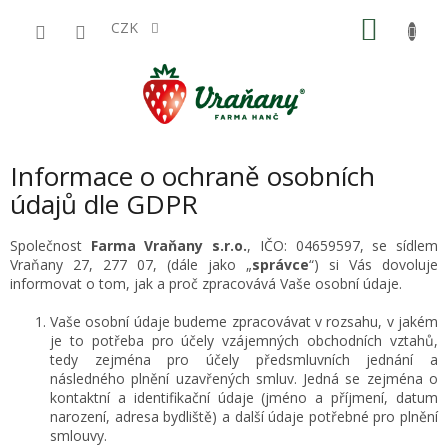
Přejít
NÁKU
na
CZK
obsah
KOŠÍK
Informace o ochraně osobních
údajů dle GDPR
Společnost
Farma Vraňany s.r.o.
, IČO: 04659597, se sídlem
Vraňany 27, 277 07, (dále jako „
správce
“) si Vás dovoluje
informovat o tom, jak a proč zpracovává Vaše osobní údaje.
Vaše osobní údaje budeme zpracovávat v rozsahu, v jakém
je to potřeba pro účely vzájemných obchodních vztahů,
tedy zejména pro účely předsmluvních jednání a
následného plnění uzavřených smluv. Jedná se zejména o
kontaktní a identifikační údaje (jméno a příjmení, datum
narození, adresa bydliště) a další údaje potřebné pro plnění
smlouvy.