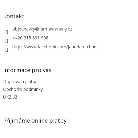
á
p
a
Kontakt
t
í
objednavky
@
farmavranany.cz
+420 315 691 988
https://www.facebook.com/jahodarna.hanc
Informace pro vás
Doprava a platba
Obchodní podmínky
ÚKZUZ
Přijímáme online platby