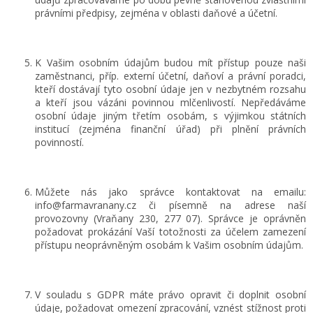
právními předpisy, zejména v oblasti daňové a účetní.
K Vašim osobním údajům budou mít přístup pouze naši
zaměstnanci, příp. externí účetní, daňoví a právní poradci,
kteří dostávají tyto osobní údaje jen v nezbytném rozsahu
a kteří jsou vázáni povinnou mlčenlivostí. Nepředáváme
osobní údaje jiným třetím osobám, s výjimkou státních
institucí (zejména finanční úřad) při plnění právních
povinností.
Můžete nás jako správce kontaktovat na emailu:
info@farmavranany.cz či písemně na adrese naší
provozovny (Vraňany 230, 277 07). Správce je oprávněn
požadovat prokázání Vaší totožnosti za účelem zamezení
přístupu neoprávněným osobám k Vašim osobním údajům.
V souladu s GDPR máte právo opravit či doplnit osobní
údaje, požadovat omezení zpracování, vznést stížnost proti