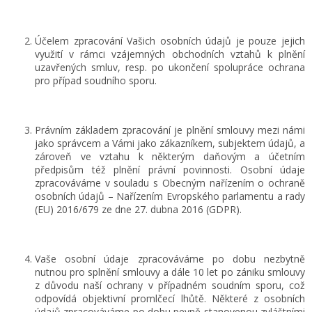
Účelem zpracování Vašich osobních údajů je pouze jejich
využití v rámci vzájemných obchodních vztahů k plnění
uzavřených smluv, resp. po ukončení spolupráce ochrana
pro případ soudního sporu.
Právním základem zpracování je plnění smlouvy mezi námi
jako správcem a Vámi jako zákazníkem, subjektem údajů, a
zároveň ve vztahu k některým daňovým a účetním
předpisům též plnění právní povinnosti. Osobní údaje
zpracováváme v souladu s Obecným nařízením o ochraně
osobních údajů – Nařízením Evropského parlamentu a rady
(EU) 2016/679 ze dne 27. dubna 2016 (GDPR).
Vaše osobní údaje zpracováváme po dobu nezbytně
nutnou pro splnění smlouvy a dále 10 let po zániku smlouvy
z důvodu naší ochrany v případném soudním sporu, což
odpovídá objektivní promlčecí lhůtě. Některé z osobních
údajů zpracováváme po dobu pevně stanovenou zvláštními