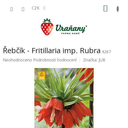
Přejít
NÁKU
na
CZK
obsah
KOŠÍK
Řebčík - Fritillaria imp. Rubra
4267
Průměrné
Neohodnoceno
Podrobnosti hodnocení
Značka:
JUB
hodnocení
produktu
je
0,0
z
5
hvězdiček.