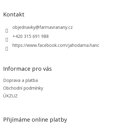
á
p
a
Kontakt
t
í
objednavky
@
farmavranany.cz
+420 315 691 988
https://www.facebook.com/jahodarna.hanc
Informace pro vás
Doprava a platba
Obchodní podmínky
ÚKZUZ
Přijímáme online platby