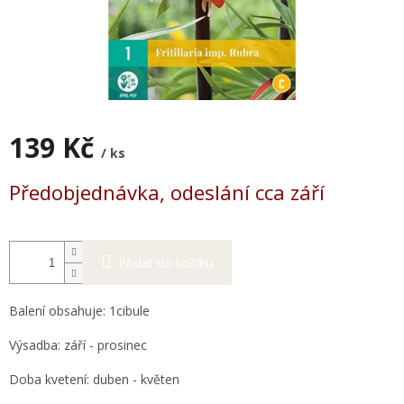
139 Kč
/ ks
Měrná
Předobjednávka, odeslání cca září
cena:
Přidat do košíku
Balení obsahuje: 1cibule
Výsadba: září - prosinec
Doba kvetení: duben - květen