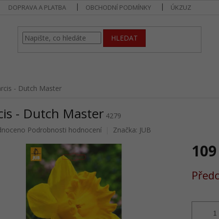
DOPRAVA A PLATBA
OBCHODNÍ PODMÍNKY
ÚKZUZ
HLEDAT
rcis - Dutch Master
is - Dutch Master
4279
né
dnoceno
Podrobnosti hodnocení
Značka:
JUB
ení
109
u
Měrná
Předo
cena:
ek.