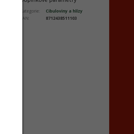
Kategorie
:
Cibuloviny a hlízy
EAN
:
8712438511103