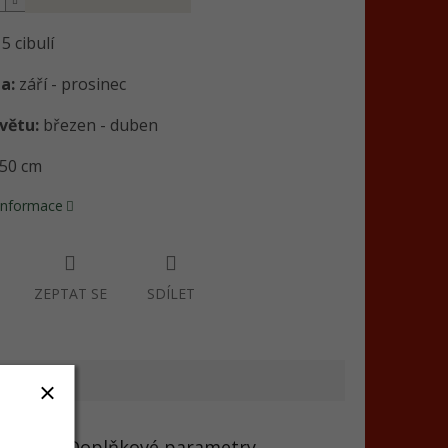
5 cibulí
a:
září - prosinec
větu:
březen - duben
50 cm
 informace
ZEPTAT SE
SDÍLET
Doplňkové parametry