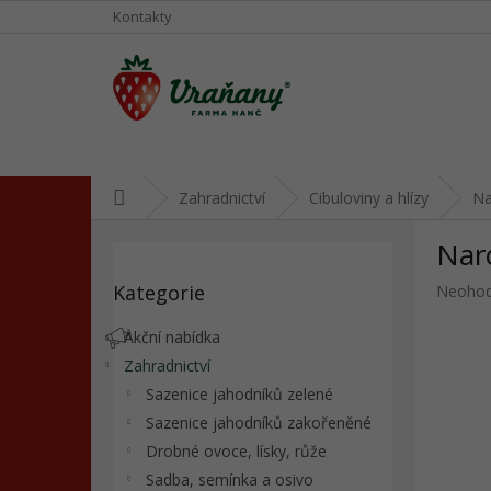
Přejít
Kontakty
na
obsah
Domů
Zahradnictví
Cibuloviny a hlízy
Na
P
Narc
o
Přeskočit
s
Kategorie
Průměr
Neoho
kategorie
t
hodnoc
r
produkt
Akční nabídka
a
je
Zahradnictví
n
0,0
Sazenice jahodníků zelené
z
n
5
í
Sazenice jahodníků zakořeněné
hvězdič
p
Drobné ovoce, lísky, růže
a
Sadba, semínka a osivo