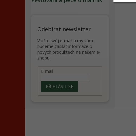
Pěstování a péče o maliník
Odebírat newsletter
Vložte svůj e-mail a my vám
budeme zasílat informace o
nových produktech na našem e-
shopu.
E-mail
PŘIHLÁSIT SE
Z
á
p
a