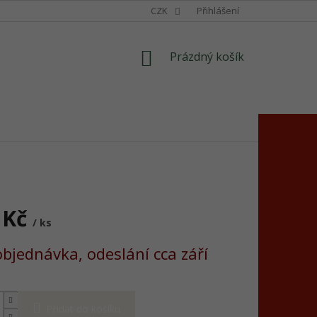
CZK
Přihlášení
NÁKUPNÍ
Prázdný košík
KOŠÍK
 Kč
/ ks
bjednávka, odeslání cca září
Přidat do košíku