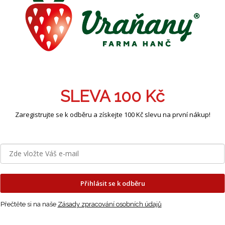
ení:
5 cibulí
adba:
září - prosinec
a květu:
březen - duben
ka:
50 cm
SLEVA 100 Kč
Zaregistrujte se k odběru a získejte 100 Kč slevu na první nákup!
Přihlásit se k odběru
Přečtěte si na naše
Zásady zpracování osobních údajů