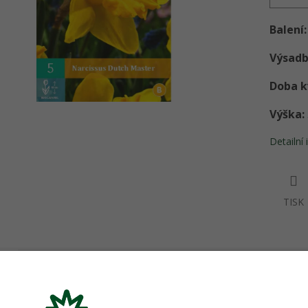
Balení:
Výsadb
Doba k
Výška:
Detailní
TISK
s
Podobné (4)
Hodnocení
Diskuze
ailní popis produktu