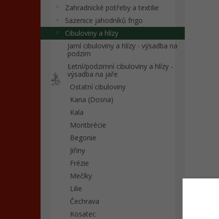
n
Zahradnické potřeby a textilie
e
Sazenice jahodníků frigo
l
Cibuloviny a hlízy
Jarní cibuloviny a hlízy - výsadba na
podzim
Letní/podzimní cibuloviny a hlízy -
výsadba na jaře
Ostatní cibuloviny
Kana (Dosna)
Kala
Montbrécie
Begonie
Jiřiny
Frézie
Mečíky
Popi
Lilie
Čechrava
Kosatec
Det