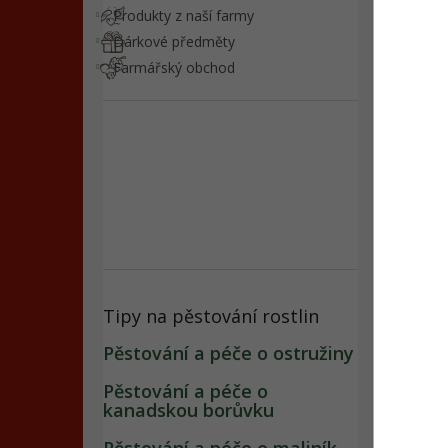
Produkty z naší farmy
Bal
Dárkové předměty
Farmářský obchod
Výs
Dob
Výš
Tipy na pěstování rostlin
Pěstování a péče o ostružiny
Pěstování a péče o
kanadskou borůvku