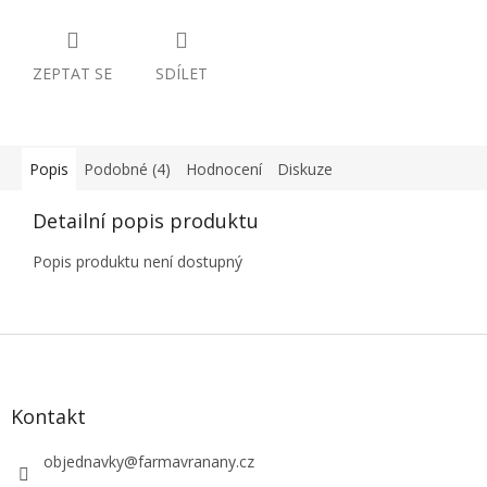
ZEPTAT SE
SDÍLET
Popis
Podobné (4)
Hodnocení
Diskuze
Detailní popis produktu
Popis produktu není dostupný
Z
á
p
a
Kontakt
t
í
objednavky
@
farmavranany.cz