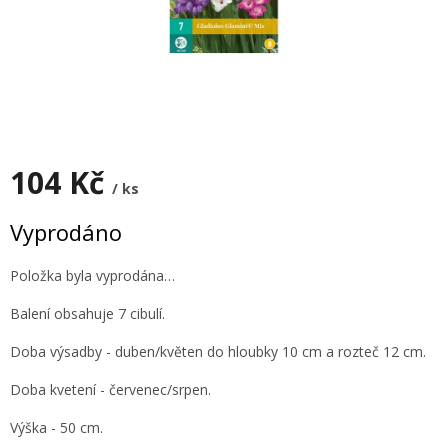
104 Kč
/ ks
Měrná
Vyprodáno
cena:
Položka byla vyprodána…
Balení obsahuje 7 cibulí.
Doba výsadby - duben/květen do hloubky 10 cm a rozteč 12 cm.
Doba kvetení - červenec/srpen.
Výška - 50 cm.