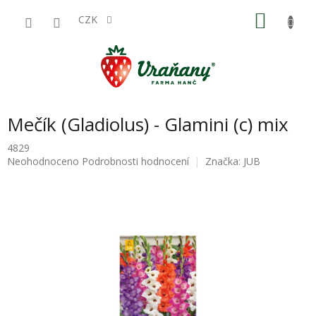
Přejít
NÁKU
na
CZK
obsah
KOŠÍK
Mečík (Gladiolus) - Glamini (c) mix
4829
Průměrné
Neohodnoceno
Podrobnosti hodnocení
Značka:
JUB
hodnocení
produktu
je
0,0
z
5
hvězdiček.