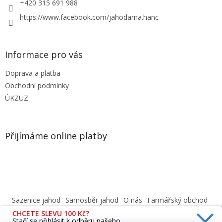
+420 315 691 988
https://www.facebook.com/jahodarna.hanc
Informace pro vás
Doprava a platba
Obchodní podmínky
ÚKZUZ
Přijímáme online platby
Sazenice jahod
Samosběr jahod
O nás
Farmářský obchod
Obchodní podmínky
CHCETE SLEVU 100 Kč?
Informace o ochraně osobních údajů dle GDPR
Stačí se přihlásit k odběru našeho