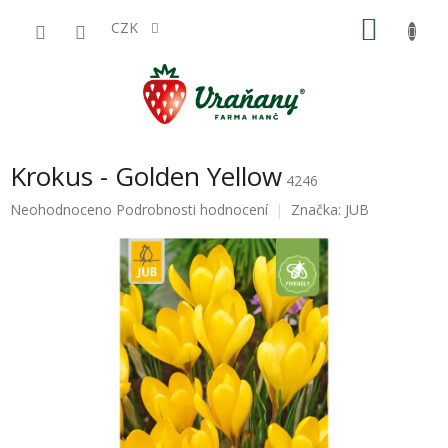
Přejít
NÁKU
na
CZK
obsah
KOŠÍK
Krokus - Golden Yellow
4246
Průměrné
Neohodnoceno
Podrobnosti hodnocení
Značka:
JUB
hodnocení
produktu
je
0,0
z
5
hvězdiček.