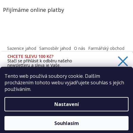
Přijímáme online platby
Sazenice jahod
Samosběr jahod
O nás
Farmářský obchod
Obchodní podmínky
CHCETE SLEVU 100 Kč?
Informace o ochraně osobních údajů dle GDPR
Stačí se přihlásit k odběru našeho
newsletteru a sleva je Vaše.
Cafenavysluni.cz - Objednat a vyzvednout
Podívejte se na naši prodejnu
Tento web používá soubory cookie. Dalším
procházením tohoto webu vyjadřujete souhlas s jejich
Ano, chci se přihlásit
používáním.
Zásady zpracování osobních údajů
Vytvořil Shoptet
Nastavení
Copyright 2026
Farma Vraňany s.r.o.
. Všechna práva
Souhlasím
vyhrazena.