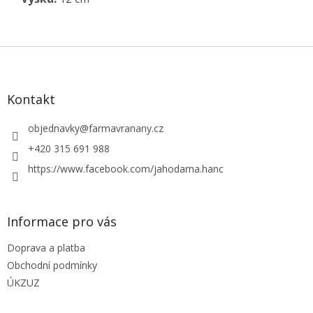
Z
á
p
a
Kontakt
t
í
objednavky
@
farmavranany.cz
+420 315 691 988
https://www.facebook.com/jahodarna.hanc
Informace pro vás
Doprava a platba
Obchodní podmínky
ÚKZUZ