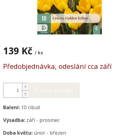
139 Kč
/ ks
Měrná
Předobjednávka, odeslání cca září
cena:
Přidat do košíku
Balení:
10 cibulí
Výsadba:
září - prosinec
Doba květu:
únor - březen