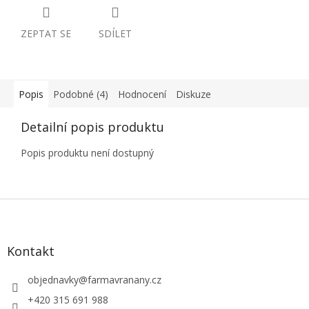
ZEPTAT SE
SDÍLET
Popis
Podobné (4)
Hodnocení
Diskuze
Detailní popis produktu
Popis produktu není dostupný
Z
á
p
a
Kontakt
t
í
objednavky
@
farmavranany.cz
+420 315 691 988