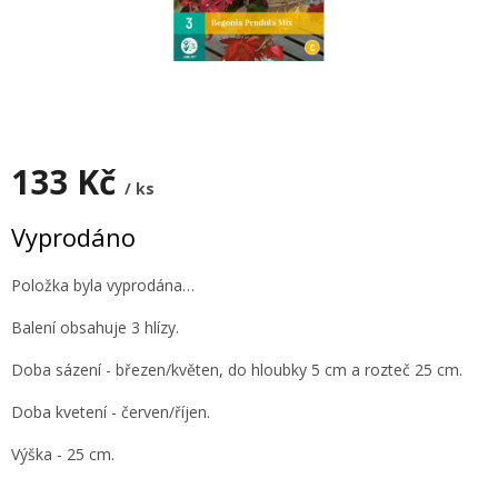
133 Kč
/ ks
Měrná
Vyprodáno
cena:
Položka byla vyprodána…
Balení obsahuje 3 hlízy.
Doba sázení - březen/květen, do hloubky 5 cm a rozteč 25 cm.
Doba kvetení - červen/říjen.
Výška - 25 cm.