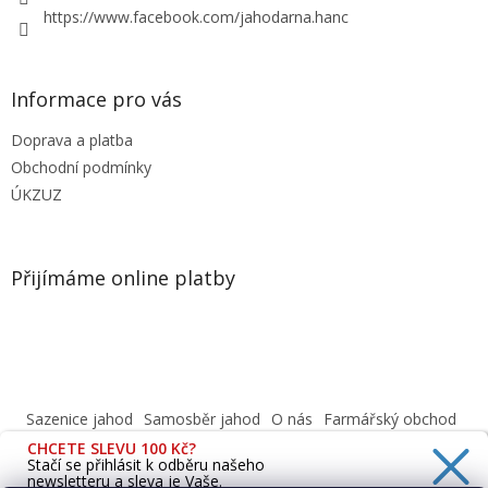
https://www.facebook.com/jahodarna.hanc
Informace pro vás
Doprava a platba
Obchodní podmínky
ÚKZUZ
Přijímáme online platby
Sazenice jahod
Samosběr jahod
O nás
Farmářský obchod
Obchodní podmínky
CHCETE SLEVU 100 Kč?
Informace o ochraně osobních údajů dle GDPR
Stačí se přihlásit k odběru našeho
newsletteru a sleva je Vaše.
Cafenavysluni.cz - Objednat a vyzvednout