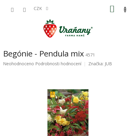
Přejít
NÁKU
na
CZK
obsah
KOŠÍK
Begónie - Pendula mix
4571
Průměrné
Neohodnoceno
Podrobnosti hodnocení
Značka:
JUB
hodnocení
produktu
je
0,0
z
5
hvězdiček.