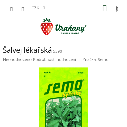
Přejít
NÁKU
na
CZK
obsah
KOŠÍK
Šalvej lékařská
5390
Průměrné
Neohodnoceno
Podrobnosti hodnocení
Značka:
Semo
hodnocení
produktu
je
0,0
z
5
hvězdiček.