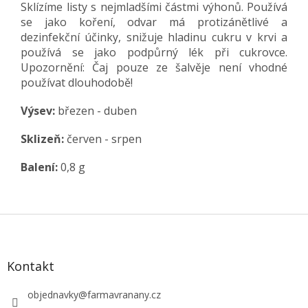
Sklízíme listy s nejmladšími částmi výhonů. Používá
se jako koření, odvar má protizánětlivé a
dezinfekční účinky,
snižuje hladinu cukru v krvi a
používá se jako podpůrný lék při cukrovce.
Upozornění: Čaj pouze ze šalvěje není vhodné
používat dlouhodobě!
Výsev:
březen - duben
Sklizeň:
červen - srpen
Balení:
0,8 g
Z
á
p
a
Kontakt
t
í
objednavky
@
farmavranany.cz