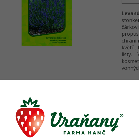
Levand
stonke
čárkov
propus
chrání
květů,
listy.
kosmeti
vonných
Detailní
TISK