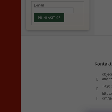
E-mail
PŘIHLÁSIT SE
Z
á
p
a
t
Kontakt
í
objed
any.cz
+420 
https
om/ja