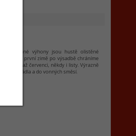
em. Bylinné výhony jsou hustě olistěné
hčí půdu. V první zimě po výsadbě chráníme
 v červnu až červenci, někdy i listy. Výrazně
tizaci prádla a do vonných směsí.