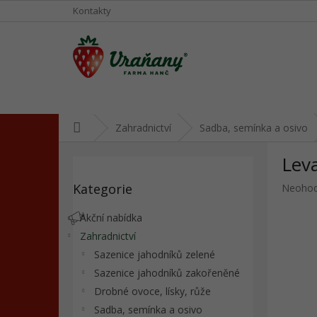
Přejít
Kontakty
na
obsah
Domů
Zahradnictví
Sadba, semínka a osivo
P
Leva
o
Přeskočit
s
Kategorie
Průměr
Neoho
kategorie
t
hodnoc
r
produkt
Akční nabídka
a
je
Zahradnictví
n
0,0
Sazenice jahodníků zelené
z
n
5
í
Sazenice jahodníků zakořeněné
hvězdič
p
Drobné ovoce, lísky, růže
a
Sadba, semínka a osivo