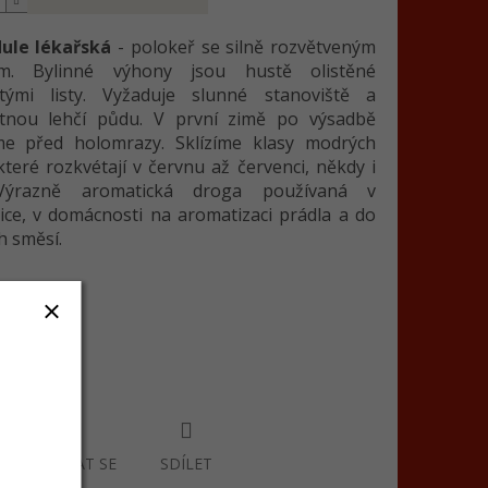
ule lékařská
- polokeř se silně rozvětveným
m. Bylinné výhony jsou hustě olistěné
itými listy. Vyžaduje slunné stanoviště a
tnou lehčí půdu. V první zimě po výsadbě
me před holomrazy. Sklízíme klasy modrých
které rozkvétají v červnu až červenci, někdy i
 Výrazně aromatická droga používaná v
ce, v domácnosti na aromatizaci prádla a do
 směsí.
 informace
ZEPTAT SE
SDÍLET