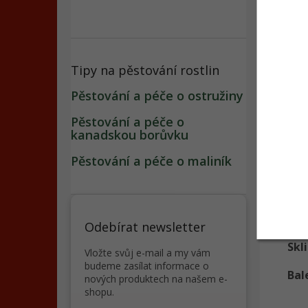
Popi
Tipy na pěstování rostlin
Det
Pěstování a péče o ostružiny
Lev
Pěstování a péče o
čár
kanadskou borůvku
pře
Pěstování a péče o maliník
aro
Spo
Výs
Odebírat newsletter
Skl
Vložte svůj e-mail a my vám
budeme zasílat informace o
Bal
nových produktech na našem e-
shopu.