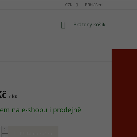
CZK
Přihlášení
NÁKUPNÍ
Prázdný košík
KOŠÍK
Kč
/ ks
em na e-shopu i prodejně
Přidat do košíku