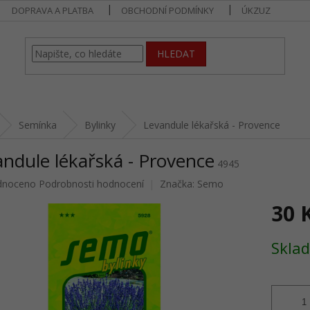
DOPRAVA A PLATBA
OBCHODNÍ PODMÍNKY
ÚKZUZ
HLEDAT
Semínka
Bylinky
Levandule lékařská - Provence
ndule lékařská - Provence
4945
né
dnoceno
Podrobnosti hodnocení
Značka:
Semo
ení
30 
u
Měrná
Sklad
cena:
ek.