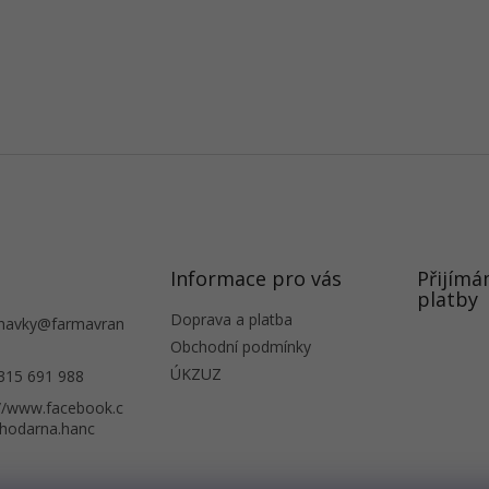
Informace pro vás
Přijímá
platby
Doprava a platba
navky
@
farmavran
Obchodní podmínky
ÚKZUZ
315 691 988
://www.facebook.c
hodarna.hanc