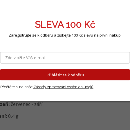
s
Podobné (4)
Hodnocení
Diskuze
SLEVA 100 Kč
Zaregistrujte se k odběru a získejte 100 Kč slevu na první nákup!
ailní popis produktu
andule lékařská
- polokeř se silně rozvětveným stonk
kovitými listy. Vyžaduje slunné stanoviště a propustnou le
d holomrazy. Sklízíme klasy modrých květů,
které rozkvétají
matická droga používaná v kosmetice, v domácnosti na aroma
Přihlásit se k odběru
n:
30 x 30 - 40 cm
Přečtěte si na naše
Zásady zpracování osobních údajů
ev:
únor - březen
izeň:
červenec - září
ení:
0,4 g